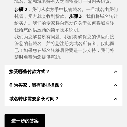
域名。您和域名持有人之间将签订一份购买协议。
步骤 2
：我们从卖方手中接管域名。一旦域名由我们
托管，卖方就会收到货款。
步骤 3
：我们将域名转让
给买方。我们的专家将向您发送关于如何将域名转
让给您的供应商的简单技术说明。
我们为您解答所有问题。我们将确保您的供应商接
管您的新域名，并将您注册为域名所有者。仅此而
已！如果您在域名转移后需要进一步支持，我们将
随时免费为您提供帮助。
expand_less
接受哪些付款方式？
expand_less
作为买家，我有哪些担保？
我们使用 SEPA 作为预付费，并使用 STRIPE 作为支
付服务提供商，以提供可用的支付方式，例如：信用
expand_less
域名转移需要多长时间？
卡、PayPal、Klarna、ApplePay、GooglePay、支
作为买方，我们始终向您保证以下证券。这就是我们的
付宝或当地供应商：信用卡、PayPal、Klarna、
名称所代表的意义n:
ApplePay、GooglePay、支付宝或本地供应商。
域名转移到新的提供商是通过自动程序实时进行的。只
根据德国法律，ELITEDOMAINS GmbH 担任
域名
要您及时采取行动，并且您的供应商没有任何问题，一
进一步的答案
托管人
。
切都会在几分钟内完成。