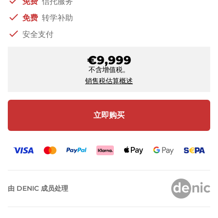
check
免费
信托服务
check
免费
转学补助
check
安全支付
€9,999
不含增值税。
销售税估算概述
立即购买
由 DENIC 成员处理